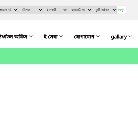
দেখুন
র্ধ্বতন অফিস
ই-সেবা
যোগাযোগ
gallary