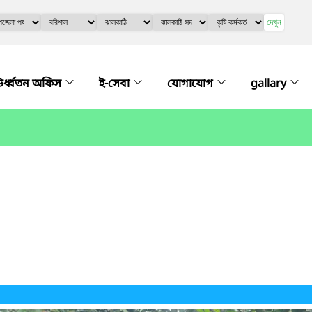
দেখুন
র্ধ্বতন অফিস
ই-সেবা
যোগাযোগ
gallary